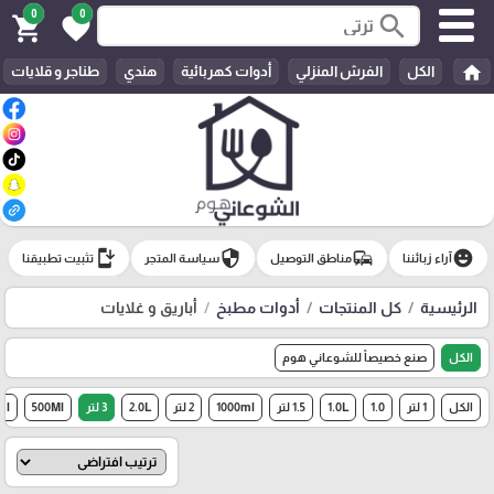
0
0
search
shopping_cart
favorite
home
الكل
الفرش المنزلي
أدوات كهربائية
هندي
طناجر و قلايات
install_mobile
security
commute
emoji_emotions
آراء زبائننا
مناطق التوصيل
سياسة المتجر
تثبيت تطبيقنا
الرئيسية
كل المنتجات
أدوات مطبخ
أباريق و غلايات
الكل
صنع خصيصاً للشوعاني هوم
الكل
1 لتر
1.0
1.0L
1.5 لتر
1000ml
2 لتر
2.0L
3 لتر
500Ml
ml