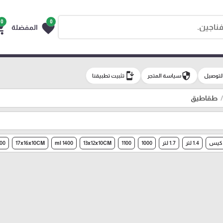
0
0
g_cart
favorite
المفضلة
install_mobile
security
لتوصيل
سياسة المتجر
تثبيت تطبيقنا
طقاطيق
1.4 لتر
1.7 لتر
1000
1100
13x12x10CM
1400 ml
17x16x10CM
00