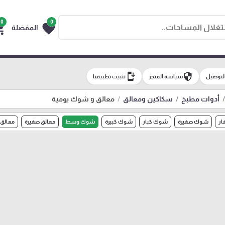
0
0
g_cart
favorite
المفضلة
install_mobile
security
لتوصيل
سياسة المتجر
تثبيت تطبيقنا
أدوات مطبخ
سكاكين ومعالق
معالق و شوك يومية
ر
شوك صغيرة
شوك كبار
شوك كبيرة
شوك وسط
معالق صغيرة
معالق 