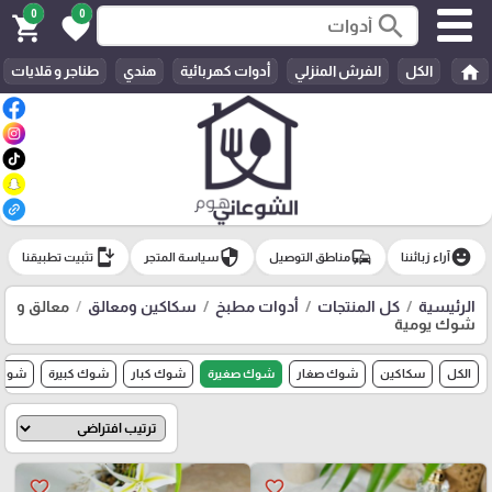
0
0
search
shopping_cart
favorite
home
الكل
الفرش المنزلي
أدوات كهربائية
هندي
طناجر و قلايات
install_mobile
security
commute
emoji_emotions
آراء زبائننا
مناطق التوصيل
سياسة المتجر
تثبيت تطبيقنا
الرئيسية
كل المنتجات
أدوات مطبخ
سكاكين ومعالق
معالق و
شوك يومية
الكل
سكاكين
شوك صغار
شوك صغيرة
شوك كبار
شوك كبيرة
شوك
favorite_border
favorite_border