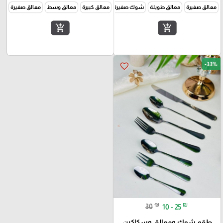
معالق صغيرة
معالق طويلة
شوك صغيرة
معالق كبيرة
معالق وسط
معالق صغيرة
شو
add_shopping_cart
add_shopping_cart
-33%
favorite_border
₪
₪
30
10 - 25
طقم شوك ومعالق وسكاكين