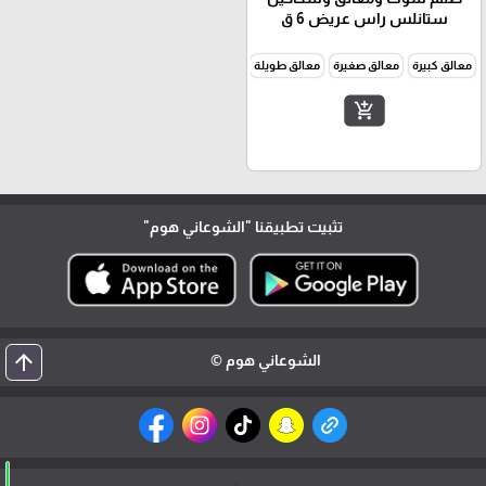
ستانلس راس عريض 6 ق
معالق كبيرة
معالق صغيرة
معالق طويلة
شوك كبيرة
شوك صغيرة
سكاكين
add_shopping_cart
تثبيت تطبيقنا
"الشوعاني هوم"
arrow_upward
الشوعاني هوم ©