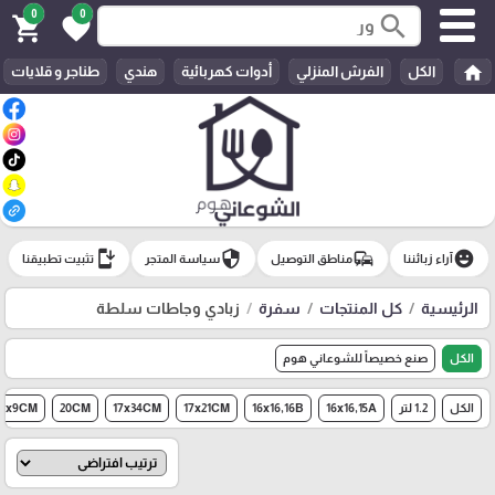
0
0
search
shopping_cart
favorite
home
الكل
الفرش المنزلي
أدوات كهربائية
هندي
طناجر و قلايات
install_mobile
security
commute
emoji_emotions
آراء زبائننا
مناطق التوصيل
سياسة المتجر
تثبيت تطبيقنا
الرئيسية
كل المنتجات
سفرة
زبادي وجاطات سلطة
الكل
صنع خصيصاً للشوعاني هوم
الكل
1.2 لتر
16x16,15A
16x16,16B
17x21CM
17x34CM
20CM
10x9CM