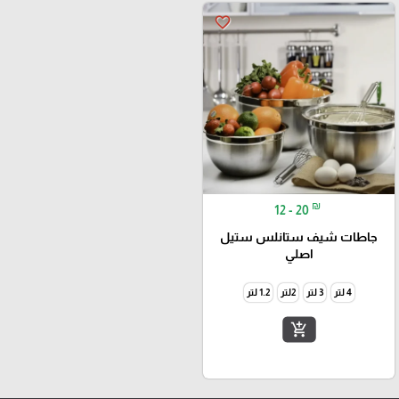
favorite_border
₪
12 - 20
جاطات شيف ستانلس ستيل
اصلي
4 لتر
3 لتر
2لتر
1.2 لتر
add_shopping_cart