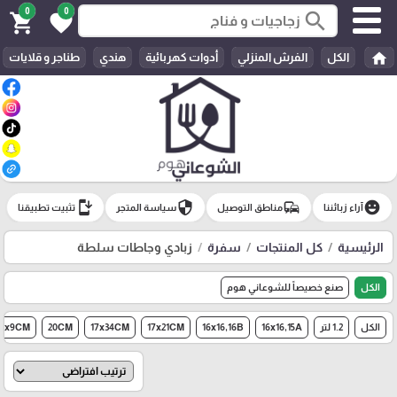
0
0
search
shopping_cart
favorite
home
الكل
الفرش المنزلي
أدوات كهربائية
هندي
طناجر و قلايات
install_mobile
security
commute
emoji_emotions
آراء زبائننا
مناطق التوصيل
سياسة المتجر
تثبيت تطبيقنا
الرئيسية
كل المنتجات
سفرة
زبادي وجاطات سلطة
الكل
صنع خصيصاً للشوعاني هوم
الكل
1.2 لتر
16x16,15A
16x16,16B
17x21CM
17x34CM
20CM
10x9CM