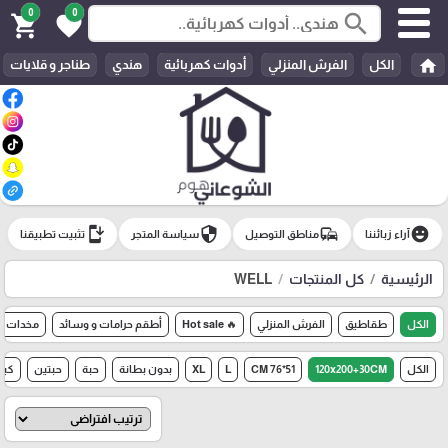
0
0
search
shopping_cart
favorite
home
الكل
الفرش المنزلي
أدوات كهربائية
هندي
طناجر و قلايات
install_mobile
security
commute
emoji_emotions
آراء زبائننا
مناطق التوصيل
سياسة المتجر
تثبيت تطبيقنا
الرئيسية
كل المنتجات
WELL
الكل
طقاطيق
الفرش المنزلي
🔥 Hot sale
أطقم حرامات و وسائد
مخدات
الكل
120x200+30CM
51*76 CM
L
XL
بدون بطانة
حبة
حبتين
كين