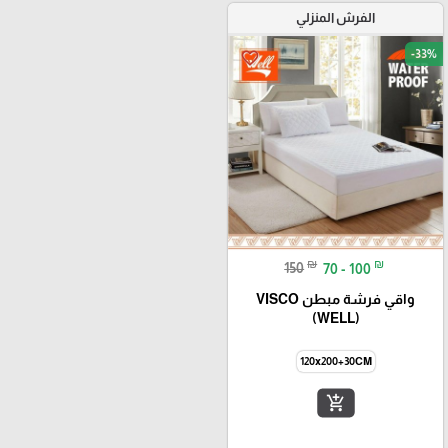
الفرش المنزلي
-33%
favorite_border
₪
₪
150
70 - 100
واقي فرشة مبطن VISCO
(WELL)
120x200+30CM
add_shopping_cart